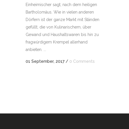
Einheimischer sagt, nach dem heiligen
Bartholomäus. Wie in vielen anderen
Dörfern ist der ganze Markt mit Ständen
gefüllt, die von Kulinarischem, über
Gewand und Haushaltswaren bis hin zu
fragwürdigem Krempel allerhand
anbieten. ...
01 September, 2017
/
0 Comments